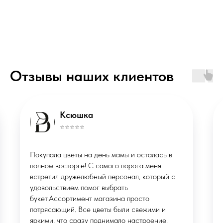
ИП Маклакова Валерия Михайловна
Отзывы наших клиентов
ОГРНИП: 322508100086457
ИНН: 290133613496
Публичная оферта
Политика конфиденциальности
*Instagram запрещённая соцсеть в
Ксюшка
РФ
⭐️⭐️⭐️⭐️⭐️
© ВМЕСТО СЛОВ, 2026
Сделано в
Покупала цветы на день мамы и осталась в
X
STUDIORUSSIA
полном восторге! С самого порога меня
СТУДИЯ ВЕБДИЗАЙНА
встретил дружелюбный персонал, который с
удовольствием помог выбрать
букет.Ассортимент магазина просто
потрясающий. Все цветы были свежими и
яркими, что сразу поднимало настроение.