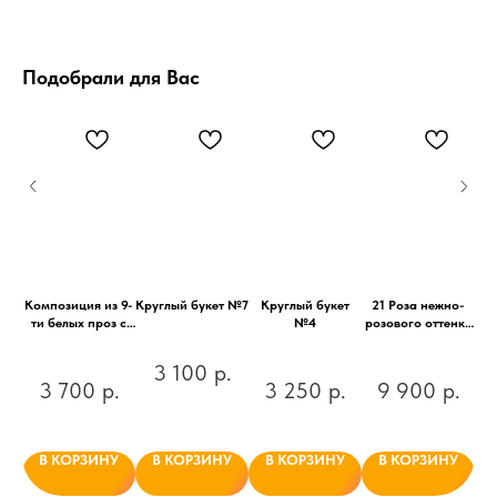
Подобрали для Вас
ий
Композиция из 9-
Круглый букет №7
Круглый букет
21 Роза нежно-
ево-
ти белых проз с
№4
розового оттенка
ках
эвкалиптом
с эвкалиптом
С
3 100
р.
с
р.
3 700
р.
3 250
р.
9 900
р.
ц
У
В КОРЗИНУ
В КОРЗИНУ
В КОРЗИНУ
В КОРЗИНУ