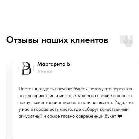
ИП Маклакова Валерия Михайловна
ОГРНИП: 322508100086457
Отзывы наших клиентов
ИНН: 290133613496
Публичная оферта
Политика конфиденциальности
*Instagram запрещённая соцсеть в
Маргарита Б
РФ
© ВМЕСТО СЛОВ, 2026
⭐️⭐️⭐️⭐️⭐️
Сделано в
X
Постоянно здесь покупаю букеты, потому что персонал
STUDIORUSSIA
СТУДИЯ ВЕБДИЗАЙНА
всегда приветлив и мил, цветы всегда свежие и хорошо
пахнут, клиентоориентированность на высоте. Рада, что
у нас в городе есть место, где соберут качественный,
аккуратный и самое главно современный букет ❤️