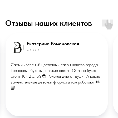
ИП Маклакова Валерия Михайловна
Отзывы наших клиентов
ОГРНИП: 322508100086457
ИНН: 290133613496
Публичная оферта
Политика конфиденциальности
*Instagram запрещённая соцсеть в
Екатерина Романовская
РФ
⭐️⭐️⭐️⭐️⭐️
© ВМЕСТО СЛОВ, 2026
Самый классный цветочный салон нашего города .
П
Сделано в
X
STUDIORUSSIA
Трендовые букеты , свежие цветы . Обычно букет
в
СТУДИЯ ВЕБДИЗАЙНА
стоит 10-12 дней 😍 Рекомендую от души . А какие
п
замечательные девочки флористы там работают 🫶
у
🏼
а