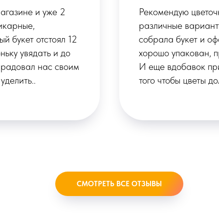
ушка предложила
Покупала цветы на 
 цветов. Быстро
восторге! С самого
Букет был очень
персонал, который 
а с поздравлением.
букет.Ассортимент 
ное средство для
цветы были свежими
настроение. Мне о
собрать букет по св
СМОТРЕТЬ ВСЕ ОТЗЫВЫ