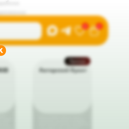
дебное
дложение
0
0
X
Премиум
ка
Авторский букет
ежие
Авторский букет премиум-класса —
й к вашей
изысканная композиция из отборных
ничные
цветов высшей категории. Безупречный
ых цветов,
стиль, редкие сорта и внимание к