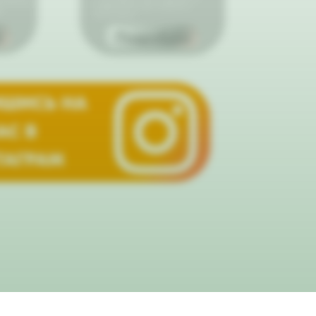
их близких
каждой детали для особенного
т
впечатления.
е
Подробнее
ШИСЬ НА
АС В
ТАГРАМ