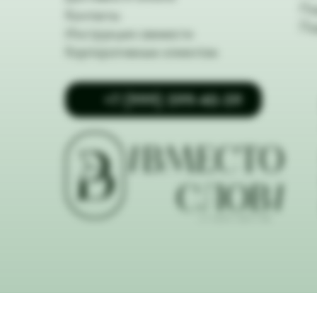
По
Контакты
По
Инструкция свежести
Корпоративным клиентам
+7 (999) 599-40-59