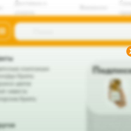
Доставка и
Сва
ы
Вакансии
оплата
пре
Поиск
веты
Подпис
еточные композиции
но/дуо букеты
рзина цветов
кет невесты
торские букеты
Подписка на цветы — это св
сезонные букеты с доставко
ругое
двери. Мы подбираем гармо
композиции из самых красив