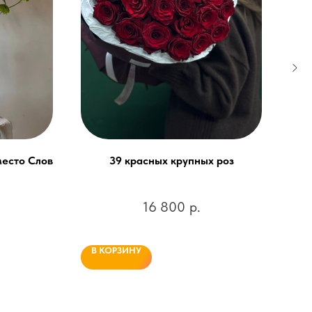
место Слов
39 красных крупных роз
Б
16 800
р.
В КОРЗИНУ
В 