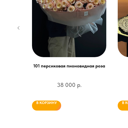
шт.
101 персиковая пионовидная роза
зеленоватым
рмлении
38 000
р.
В КОРЗИНУ
В 