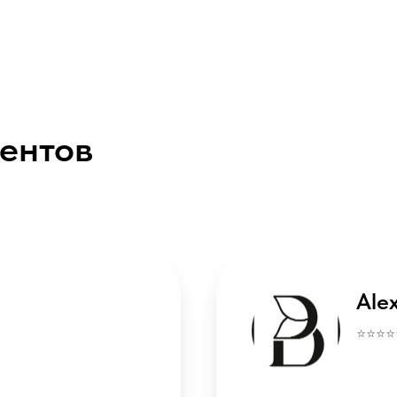
ентов
Кс
⭐️⭐️⭐️⭐️