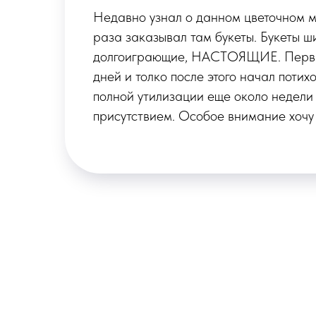
Рекомендую цветочный магазин! Дев
различные варианты из самых свежих
2
собрала букет и оформила доставку. 
хорошо упакован, приложена открытк
им
И еще вдобавок приложено специаль
того чтобы цветы дольше простояли.