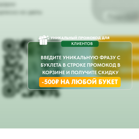
чтобы радовать вас или ваш
дарки
регулярно и без лишних забо
дписка на цветы
Подробне
УНИКАЛЬНЫЙ ПРОМОКОД ДЛЯ
ПОДПИ
КЛИЕНТОВ
Н
ВВЕДИТЕ УНИКАЛЬНУЮ ФРАЗУ С
БУКЛЕТА В СТРОКЕ ПРОМОКОД В
ИНС
КОРЗИНЕ И ПОЛУЧИТЕ СКИДКУ
-500₽ НА ЛЮБОЙ БУКЕТ