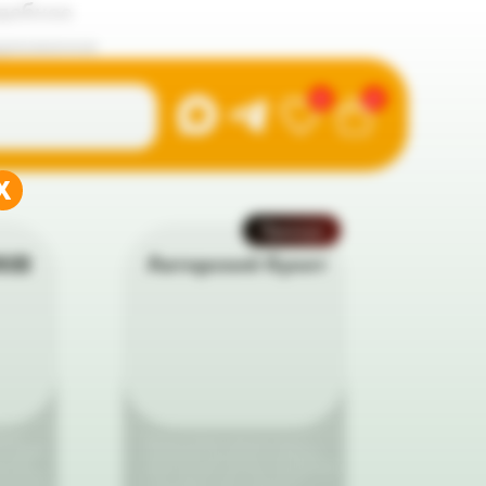
дебное
дложение
0
0
X
Премиум
ка
Авторский букет
ежие
Авторский букет премиум-класса —
й к вашей
изысканная композиция из отборных
ничные
цветов высшей категории. Безупречный
ых цветов,
стиль, редкие сорта и внимание к