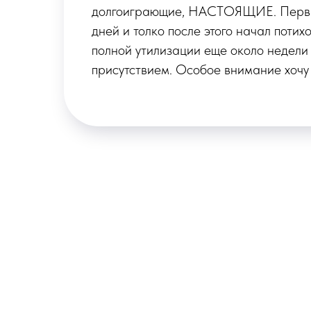
2
собрала букет и оформила доставку. 
хорошо упакован, приложена открытк
им
И еще вдобавок приложено специаль
того чтобы цветы дольше простояли.