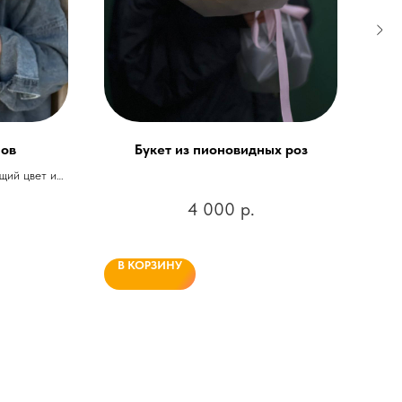
нов
Букет из пионовидных роз
щий цвет из
й
4 000
р.
В КОРЗИНУ
В 