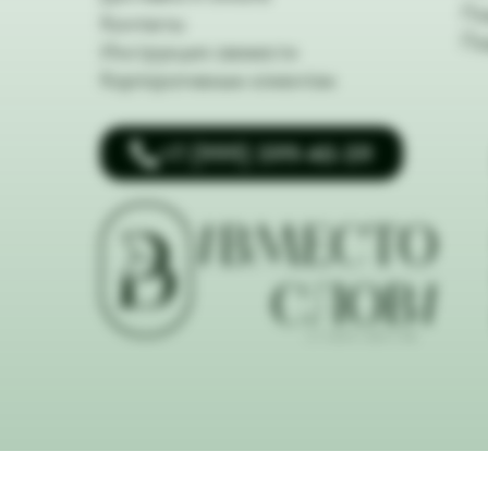
По
Контакты
По
Инструкция свежести
Корпоративным клиентам
+7 (999) 599-40-59