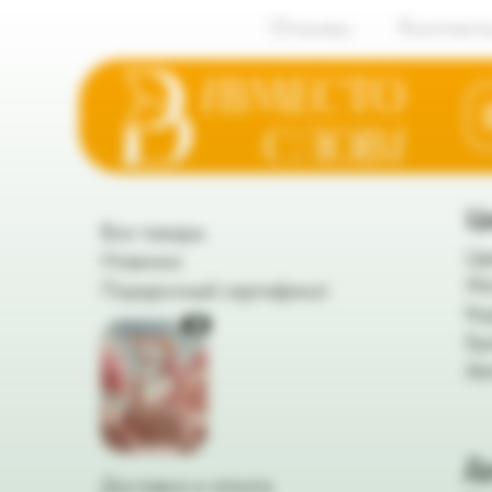
Отзывы
Контакт
Ц
Все товары
Цв
Новинки
Мо
Подарочный сертификат
Ко
Бу
Ав
Д
Доставка и оплата