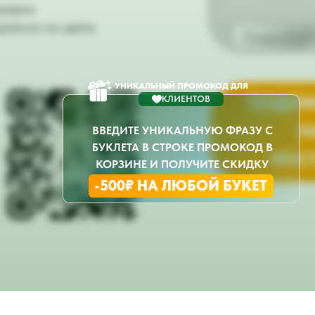
чтобы радовать вас или ваш
дарки
регулярно и без лишних забо
дписка на цветы
Подробне
УНИКАЛЬНЫЙ ПРОМОКОД ДЛЯ
ПОДПИ
КЛИЕНТОВ
Н
ВВЕДИТЕ УНИКАЛЬНУЮ ФРАЗУ С
БУКЛЕТА В СТРОКЕ ПРОМОКОД В
ИНС
КОРЗИНЕ И ПОЛУЧИТЕ СКИДКУ
-500₽ НА ЛЮБОЙ БУКЕТ