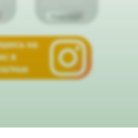
их близких
каждой детали для особенного
т
впечатления.
е
Подробнее
ШИСЬ НА
АС В
ТАГРАМ