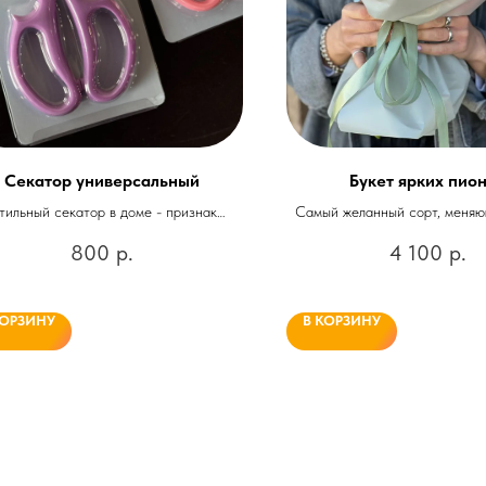
Секатор универсальный
Букет ярких пио
тильный секатор в доме - признак
Самый желанный сорт, меняю
астливой женщины! Неотъемлемый
яркого в сливочны
800
р.
4 100
р.
атрибут для ухода за цветами
КОРЗИНУ
В КОРЗИНУ