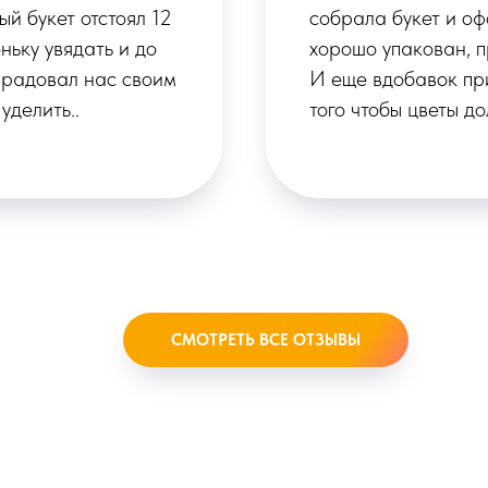
Букет был очень
персонал, который 
а с поздравлением.
букет.Ассортимент 
ное средство для
цветы были свежими
настроение. Мне о
собрать букет по св
СМОТРЕТЬ ВСЕ ОТЗЫВЫ