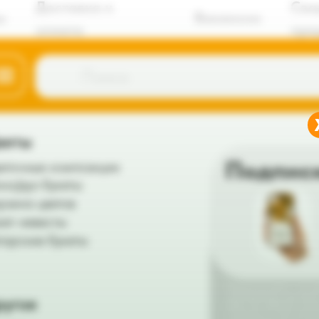
Доставка и
Сва
ы
Вакансии
оплата
пре
Поиск
веты
Подпис
еточные композиции
но/дуо букеты
рзина цветов
кет невесты
торские букеты
Подписка на цветы — это св
сезонные букеты с доставко
ругое
двери. Мы подбираем гармо
композиции из самых красив