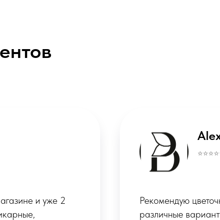
ентов
Кс
⭐️⭐️⭐️⭐️
ушка предложила
Покупала цветы на 
 цветов. Быстро
восторге! С самого