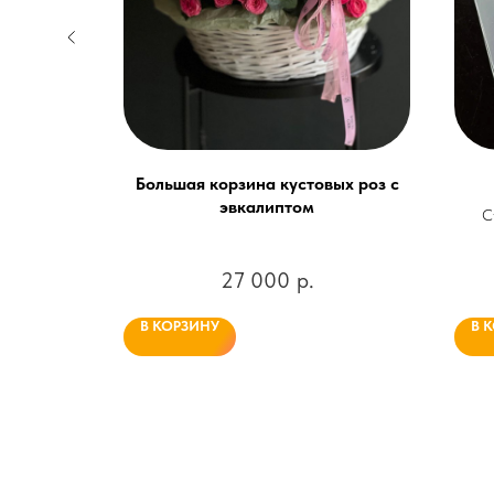
11
Большая корзина кустовых роз с
эвкалиптом
ртензией,
С
розами и
сч
27 000
р.
В КОРЗИНУ
В 