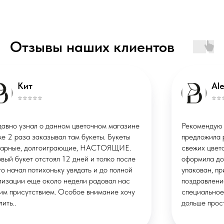
Отзывы наших клиентов
ИП Маклакова Валерия Михайловна
ОГРНИП: 322508100086457
ИНН: 290133613496
Публичная оферта
Политика конфиденциальности
Кит
*Instagram запрещённая соцсеть в
РФ
⭐️⭐️⭐️⭐️⭐️
© ВМЕСТО СЛОВ, 2026
Недавно узнал о данном цветочном магазине
Сделано в
X
и уже 2 раза заказывал там букеты. Букеты
STUDIORUSSIA
СТУДИЯ ВЕБДИЗАЙНА
шикарные, долгоиграющие, НАСТОЯЩИЕ.
Первый букет отстоял 12 дней и толко после
этого начал потихоньку увядать и до полной
утилизации еще около недели радовал нас
своим присутствием. Особое внимание хочу
уделить..