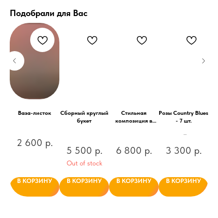
Подобрали для Вас
ы с
Ваза-листок
Сборный круглый
Стильная
Розы Country Blues
К
м
букет
композиция в
- 7 шт.
жестяном кашпо
2 600
р.
Стойка
.
5 500
р.
6 800
р.
3 300
р.
пионовидная роза
Country Blues в
Out of stock
стильном
оформлении в крафт
У
В КОРЗИНУ
В КОРЗИНУ
В КОРЗИНУ
В КОРЗИНУ