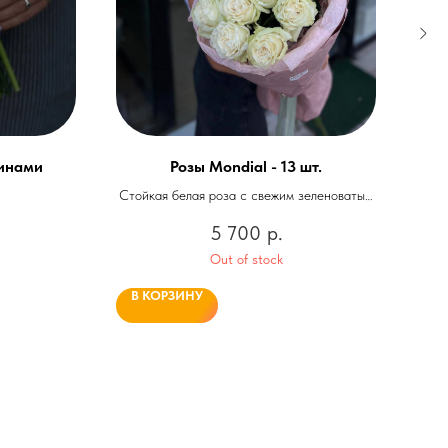
синами
Розы Mondial - 13 шт.
Стойкая белая роза с свежим зеленоватым
1
оттенком в стильном оформлении
5 700
р.
Out of stock
В КОРЗИНУ
В 