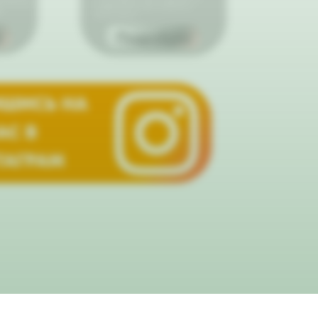
их близких
каждой детали для особенного
т
впечатления.
е
Подробнее
ШИСЬ НА
АС В
ТАГРАМ