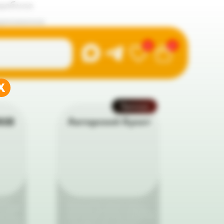
дебное
дложение
0
0
X
Премиум
ка
Авторский букет
ежие
Авторский букет премиум-класса —
й к вашей
изысканная композиция из отборных
ничные
цветов высшей категории. Безупречный
ых цветов,
стиль, редкие сорта и внимание к