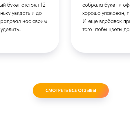
Букет был очень
персонал, который 
а с поздравлением.
букет.Ассортимент 
ное средство для
цветы были свежими
настроение. Мне о
собрать букет по св
СМОТРЕТЬ ВСЕ ОТЗЫВЫ