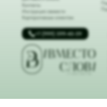
По
Контакты
По
Инструкция свежести
Корпоративным клиентам
+7 (999) 599-40-59