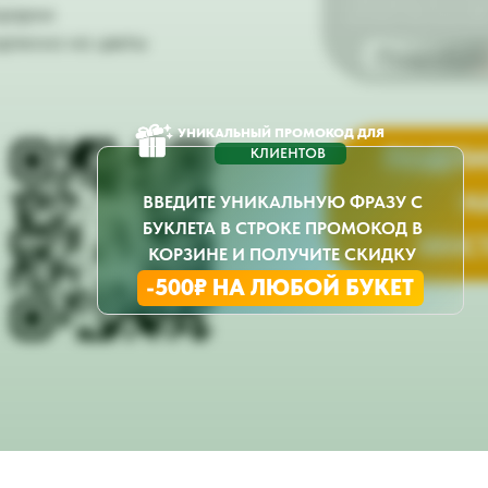
чтобы радовать вас или ваш
дарки
регулярно и без лишних забо
дписка на цветы
Подробне
УНИКАЛЬНЫЙ ПРОМОКОД ДЛЯ
ПОДПИ
КЛИЕНТОВ
Н
ВВЕДИТЕ УНИКАЛЬНУЮ ФРАЗУ С
БУКЛЕТА В СТРОКЕ ПРОМОКОД В
ИНС
КОРЗИНЕ И ПОЛУЧИТЕ СКИДКУ
-500₽ НА ЛЮБОЙ БУКЕТ