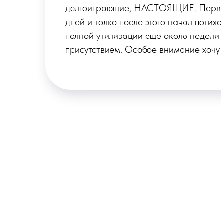
2
собрала букет и оформила доставку. 
хорошо упакован, приложена открытк
им
И еще вдобавок приложено специаль
того чтобы цветы дольше простояли.