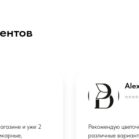
ентов
Кс
⭐️⭐️⭐️⭐️
ушка предложила
Покупала цветы на 
 цветов. Быстро
восторге! С самого