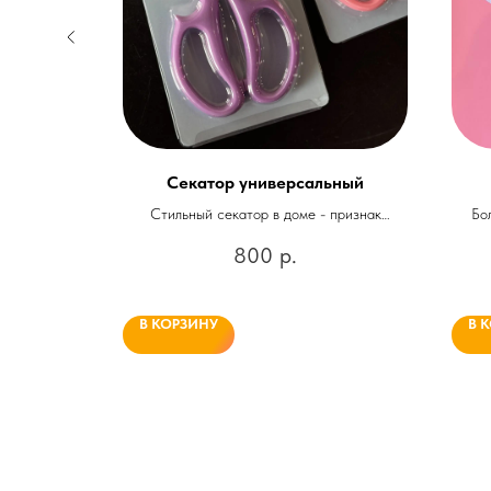
тенках
Секатор универсальный
Стильный секатор в доме - признак
Бо
счастливой женщины! Неотъемлемый
х
800
р.
атрибут для ухода за цветами
В КОРЗИНУ
В 