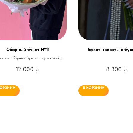
Сборный букет №11
Букет невесты с бу
льшой сборный букет с гортензией,
ризантемами, кустовыми розами и
12 000
р.
8 300
р.
альстромерией
КОРЗИНУ
В КОРЗИНУ