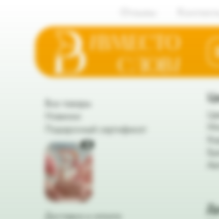
Отзывы
Контакт
Ц
Все товары
Цв
Новинки
Мо
Подарочный сертификат
Ко
Бу
Ав
Д
Доставка и оплата