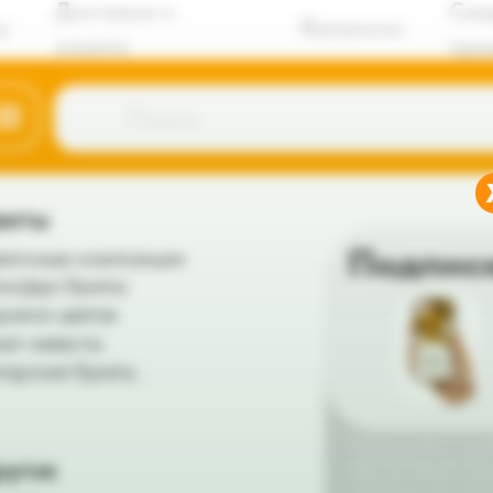
Доставка и
Сва
ы
Вакансии
оплата
пре
Поиск
веты
Подпис
еточные композиции
но/дуо букеты
рзина цветов
кет невесты
торские букеты
Подписка на цветы — это св
сезонные букеты с доставко
ругое
двери. Мы подбираем гармо
композиции из самых красив