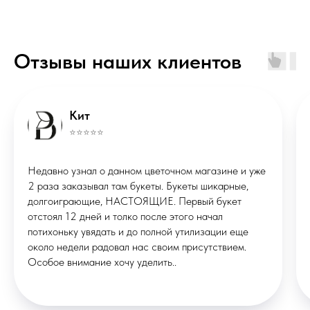
ИП Маклакова Валерия Михайловна
Отзывы наших клиентов
ОГРНИП: 322508100086457
ИНН: 290133613496
Публичная оферта
Политика конфиденциальности
*Instagram запрещённая соцсеть в
Кит
РФ
⭐️⭐️⭐️⭐️⭐️
© ВМЕСТО СЛОВ, 2026
Недавно узнал о данном цветочном магазине и уже
Сделано в
X
STUDIORUSSIA
2 раза заказывал там букеты. Букеты шикарные,
СТУДИЯ ВЕБДИЗАЙНА
долгоиграющие, НАСТОЯЩИЕ. Первый букет
отстоял 12 дней и толко после этого начал
потихоньку увядать и до полной утилизации еще
около недели радовал нас своим присутствием.
Особое внимание хочу уделить..