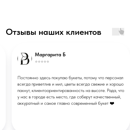
ИП Маклакова Валерия Михайловна
ОГРНИП: 322508100086457
Отзывы наших клиентов
ИНН: 290133613496
Публичная оферта
Политика конфиденциальности
*Instagram запрещённая соцсеть в
Маргарита Б
РФ
© ВМЕСТО СЛОВ, 2026
⭐️⭐️⭐️⭐️⭐️
Сделано в
X
Постоянно здесь покупаю букеты, потому что персонал
STUDIORUSSIA
СТУДИЯ ВЕБДИЗАЙНА
всегда приветлив и мил, цветы всегда свежие и хорошо
пахнут, клиентоориентированность на высоте. Рада, что
у нас в городе есть место, где соберут качественный,
аккуратный и самое главно современный букет ❤️