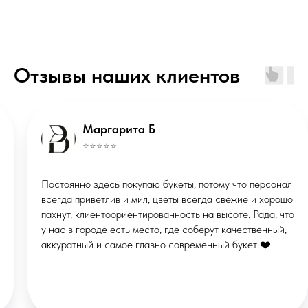
ИП Маклакова Валерия Михайловна
ОГРНИП: 322508100086457
Отзывы наших клиентов
ИНН: 290133613496
Публичная оферта
Политика конфиденциальности
*Instagram запрещённая соцсеть в
Маргарита Б
РФ
© ВМЕСТО СЛОВ, 2026
⭐️⭐️⭐️⭐️⭐️
Сделано в
X
Постоянно здесь покупаю букеты, потому что персонал
STUDIORUSSIA
СТУДИЯ ВЕБДИЗАЙНА
всегда приветлив и мил, цветы всегда свежие и хорошо
пахнут, клиентоориентированность на высоте. Рада, что
у нас в городе есть место, где соберут качественный,
аккуратный и самое главно современный букет ❤️