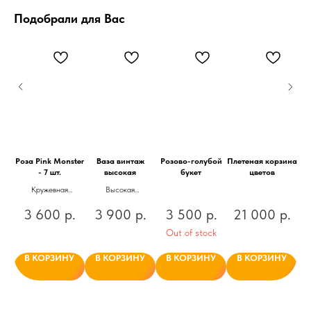
Подобрали для Вас
ет
Роза Pink Monster
Ваза винтаж
Розово-голубой
Плетеная корзина
Роз
- 7 шт.
высокая
букет
цветов
Кружевная
Высокая
1
необычная и
керамическая ваза
пе
.
3 600
р.
3 900
р.
3 500
р.
21 000
р.
стойкая роза в
подойдет для
стильном
интерьерных
Out of stock
оформлении
букетов и станет
идеальным
У
В КОРЗИНУ
В КОРЗИНУ
В КОРЗИНУ
В КОРЗИНУ
дополнением
любого интерьера