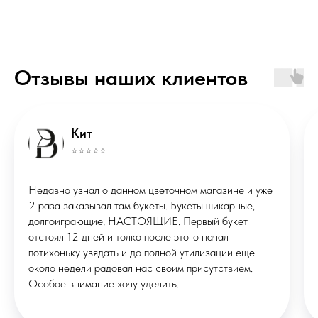
ИП Маклакова Валерия Михайловна
ОГРНИП: 322508100086457
Отзывы наших клиентов
ИНН: 290133613496
Публичная оферта
Политика конфиденциальности
*Instagram запрещённая соцсеть в
Кит
РФ
© ВМЕСТО СЛОВ, 2026
⭐️⭐️⭐️⭐️⭐️
Сделано в
X
Недавно узнал о данном цветочном магазине и уже
STUDIORUSSIA
СТУДИЯ ВЕБДИЗАЙНА
2 раза заказывал там букеты. Букеты шикарные,
долгоиграющие, НАСТОЯЩИЕ. Первый букет
отстоял 12 дней и толко после этого начал
потихоньку увядать и до полной утилизации еще
около недели радовал нас своим присутствием.
Особое внимание хочу уделить..