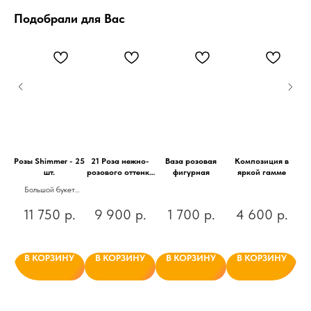
Подобрали для Вас
ет
Розы Shimmer - 25
21 Роза нежно-
Ваза розовая
Композиция в
шт.
розового оттенка
фигурная
яркой гамме
св
с эвкалиптом
 в
Большой букет
ении
стойких
.
11 750
р.
9 900
р.
1 700
р.
4 600
р.
 и
пионовидных роз с
эвкалиптом
У
В КОРЗИНУ
В КОРЗИНУ
В КОРЗИНУ
В КОРЗИНУ