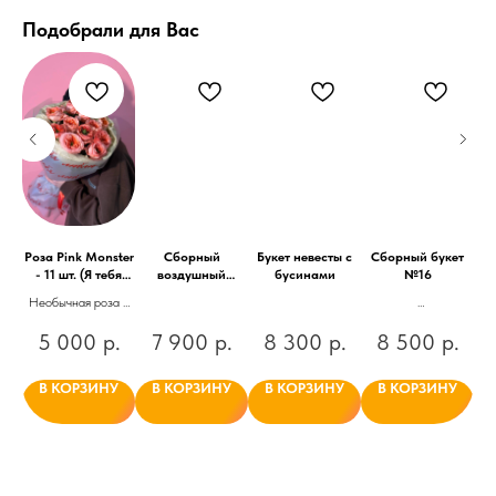
Подобрали для Вас
ет
Роза Pink Monster
Сборный
Букет невесты с
Сборный букет
Мо
ых
- 11 шт. (Я тебя
воздушный
бусинами
№16
пи
люблю)
свадебный букет
Необычная роза в
оформлении с
Большой сборный
.
5 000
р.
7 900
р.
8 300
р.
8 500
р.
самыми важными
букет с
словами
пионовидной розой
и диантусами
У
В КОРЗИНУ
В КОРЗИНУ
В КОРЗИНУ
В КОРЗИНУ