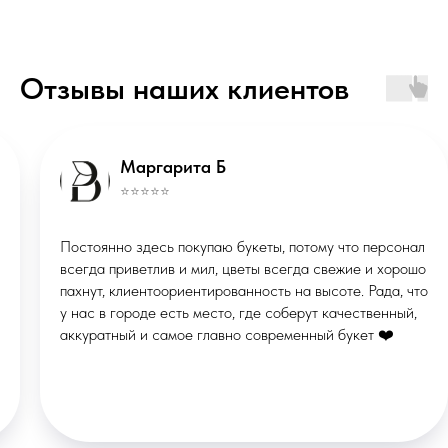
ИП Маклакова Валерия Михайловна
Отзывы наших клиентов
ОГРНИП: 322508100086457
ИНН: 290133613496
Публичная оферта
Политика конфиденциальности
*Instagram запрещённая соцсеть в
Маргарита Б
РФ
⭐️⭐️⭐️⭐️⭐️
© ВМЕСТО СЛОВ, 2026
Постоянно здесь покупаю букеты, потому что персонал
Сделано в
X
STUDIORUSSIA
всегда приветлив и мил, цветы всегда свежие и хорошо
СТУДИЯ ВЕБДИЗАЙНА
пахнут, клиентоориентированность на высоте. Рада, что
у нас в городе есть место, где соберут качественный,
аккуратный и самое главно современный букет ❤️