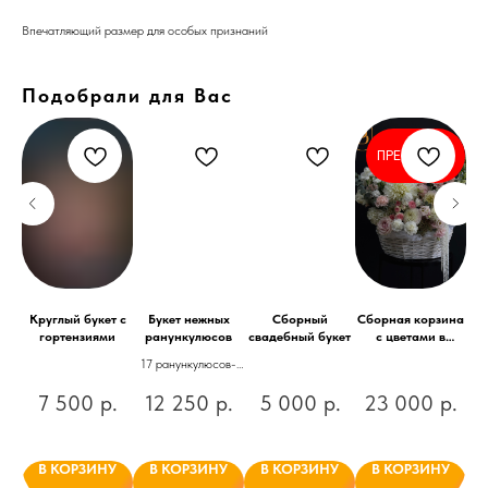
Впечатляющий размер для особых признаний
Подобрали для Вас
ПРЕДЗАКАЗ
Круглый букет с
Букет нежных
Сборный
Сборная корзина
Бу
роз
гортензиями
ранункулюсов
свадебный букет
с цветами в
нежной гамме
17 ранункулюсов-
мечта каждой
.
7 500
р.
12 250
р.
5 000
р.
23 000
р.
к
У
В КОРЗИНУ
В КОРЗИНУ
В КОРЗИНУ
В КОРЗИНУ