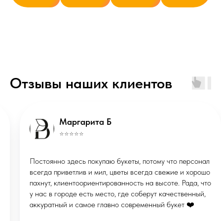
ИП Маклакова Валерия Михайловна
ОГРНИП: 322508100086457
Отзывы наших клиентов
ИНН: 290133613496
Публичная оферта
Политика конфиденциальности
*Instagram запрещённая соцсеть в
РФ
Маргарита Б
© ВМЕСТО СЛОВ, 2026
⭐️⭐️⭐️⭐️⭐️
Сделано в
X
STUDIORUSSIA
Постоянно здесь покупаю букеты, потому что персонал
СТУДИЯ ВЕБДИЗАЙНА
всегда приветлив и мил, цветы всегда свежие и хорошо
пахнут, клиентоориентированность на высоте. Рада, что
у нас в городе есть место, где соберут качественный,
аккуратный и самое главно современный букет ❤️