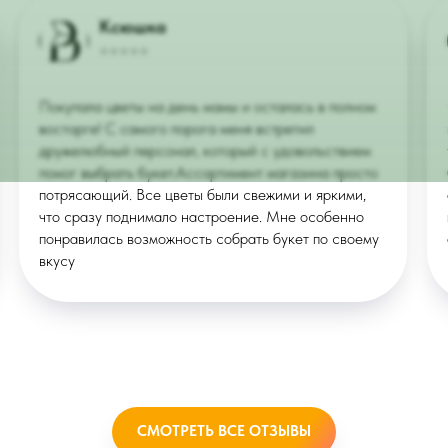
nott4god
⭐️⭐️⭐️⭐️⭐️
полном
Очень нравится ваш цветочный!) Я сама флорист и
попросила своего мужчину покупать букеты именно
твием
тут, берет букеты с витрины и пока ни разу мной не
просто
было замечено не качественного цветка, радует
ими,
одинаковая приятная стилистка, сборка/упаковка
енно
просто топ, разнообразие ассортимента, цены и
своему
очень красивые…
ИП Маклакова Валерия Михайловна
ОГРНИП: 322508100086457
ИНН: 290133613496
Публичная оферта
Политика конфиденциальности
СМОТРЕТЬ ВСЕ ОТЗЫВЫ
*Instagram запрещённая соцсеть в