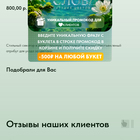
800,00
р.
УНИКАЛЬНЫЙ ПРОМОКОД ДЛЯ
КЛИЕНТОВ
В КОРЗИНУ
ВВЕДИТЕ УНИКАЛЬНУЮ ФРАЗУ С
БУКЛЕТА В СТРОКЕ ПРОМОКОД В
Стильный секатор в доме - признак счастливой женщины! Неотъемлемый
КОРЗИНЕ И ПОЛУЧИТЕ СКИДКУ
атрибут для ухода за цветами
-500₽ НА ЛЮБОЙ БУКЕТ
Подобрали для Вас
Отзывы наших клиентов