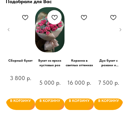
Подобрали для Вас
ус
Сборный букет
Букет из ярких
Корзина в
Дуо букет с
Б
кустовых роз
светлых оттенках
розами и
р
диантусами
ю
17
3 800
р.
.
5 000
р.
16 000
р.
7 500
р.
мы
т!
иль
ы!
У
В КОРЗИНУ
В КОРЗИНУ
В КОРЗИНУ
В КОРЗИНУ
ные
ут и
 из